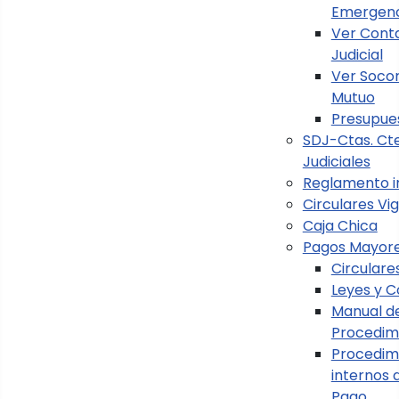
Emergenc
Ver Cont
Judicial
Ver Soco
Mutuo
Presupue
SDJ-Ctas. Cte
Judiciales
Reglamento i
Circulares Vi
Caja Chica
Pagos Mayor
Circulare
Leyes y C
Manual d
Procedim
Procedim
internos 
Pago