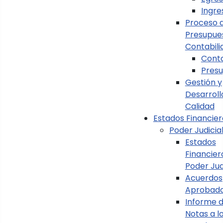
Ingre
Proceso 
Presupue
Contabili
Conta
Pres
Gestión y
Desarroll
Calidad
Estados Financier
Poder Judicia
Estados
Financier
Ver Cápsulas Informativas
Poder Jud
Acuerdos
Aprobado
Informe 
Notas a l