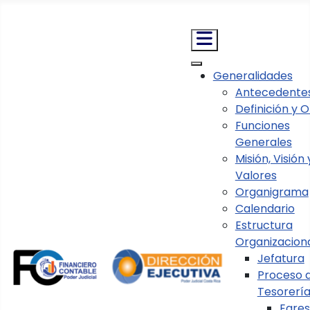
Nota:
este
sitio
web
incluye
Generalidades
un
Antecedente
Normativa
sistema
Definición y O
Visado de Documentos Presupuestarios
de
Funciones
accesibilidad.
Generales
Visado de Documento
Misión, Visión 
Valores
Presupuestarios
Organigrama
Calendario
Estructura
Organizacion
Jefatura
Proceso 
Tesorerí
Egre