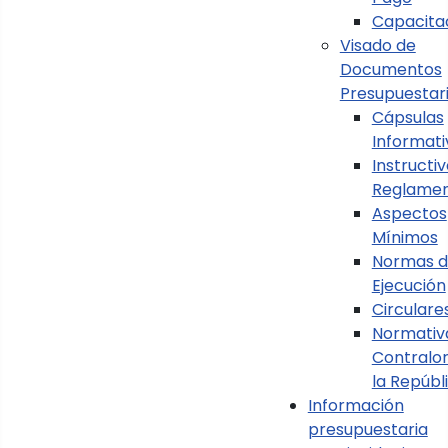
Capacita
Visado de
Ver Aspectos Mínimos
Documentos
Presupuestar
Cápsulas
Informati
Instructiv
Reglame
Aspectos
Mínimos
Normas 
Ejecución
Circulare
Normativ
Contralor
la Repúbl
Información
presupuestaria