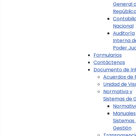
General d
Repúblic
Contabili
Nacional
Auditoría
Interna d
Poder Jud
Formularios
Ver Circulares
Contáctenos
Documento de In
Acuerdos de 
Unidad de Vi
Normativa y
Sistemas de 
Normativ
Manuales
Sistemas
Gestión
Transparenci