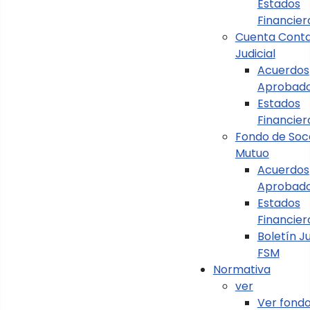
Estados
Financier
Cuenta Conta
Judicial
Acuerdos
Aprobado
Estados
Financier
Fondo de Soc
Mutuo
Acuerdos
Aprobad
Estados
Financier
Boletín Ju
FSM
Normativa
Ver Instructivo y
ver
Reglamento
Ver fond