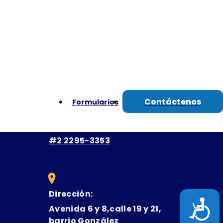
uestaria
Teléfono:
Recepción:
2295-3355
s
Plataforma de Servicios:
#1 2295-3350
Contáctenos
Formularios
Plataforma de Servicios:
#2 2295-3353
Dirección:
Acces
Avenida 6 y 8,calle 19 y 21,
barrio González