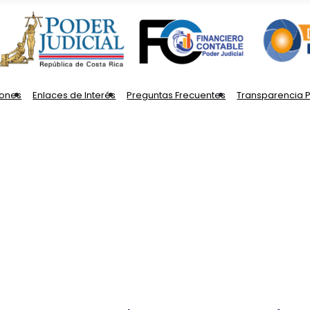
iones
Enlaces de Interés
Preguntas Frecuentes
Transparencia 
s
s del Macro Proceso 
os y extraordinarios del Poder Judicial.