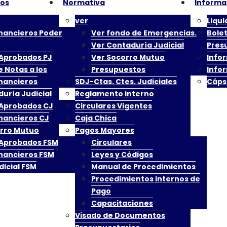
ros
Normativa
Informa
de Socorro Mutuo, de la cuenta denominada Contaduría 
ver
Liqu
inancieros Poder
Ver fondo de Emergencias.
Bolet
 y de ejecución presupuestaria a las oficinas que así l
Ver Contaduría Judicial
Pres
Aprobados PJ
Ver Socorro Mutuo
Info
entas corrientes judiciales, conforme al procedimiento
 Notas a los
Presupuestos
Info
inancieros
SDJ-Ctas. Ctes. Judiciales
Cáps
 la Corte Plena , el Consejo Superior y/o la Dirección E
uría Judicial
Reglamento interno
Aprobados CJ
Circulares Vigentes
inancieros CJ
Caja Chica
rro Mutuo
Pagos Mayores
Aprobados FSM
Circulares
inancieros FSM
Leyes y Códigos
ipal
Menú Secundario
dicial FSM
Manual de Procedimientos
Procedimientos internos de
lidades
Documentos de Interé
Pago
Capacitaciones
 Financieros
Control Sala de Reuni
Visado de Documentos