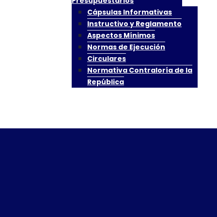
Presupuestarios
iva
Preguntas Frecuentes
Cápsulas Informativas
Instructivo y Reglamento
ación Presupuestaria
Transparencia Presup
Aspectos Mínimos
entación NICSP
Correos Oficiales
Normas de Ejecución
Circulares
arios
Reportes para Análisi
Normativa Contraloría de la
República
tenos