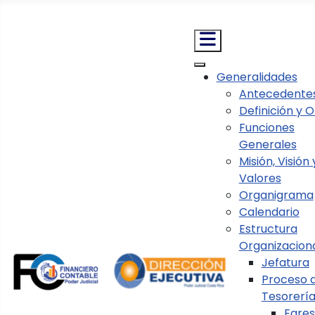
Nota:
este
sitio
web
incluye
Generalidades
un
Antecedente
Normativa
sistema
Definición y O
Visado de Documentos Presupuestarios
Circulares
de
Funciones
Circulares
accesibilidad.
Generales
Misión, Visión 
Circulares
Valores
Organigrama
Calendario
Estructura
Circulares 2019
(25)
Organizacion
Circulares 2018 y anteriores
(1)
Jefatura
Circulares 2020
Proceso 
(13)
Tesorerí
Circulares 2021
(17)
Egre