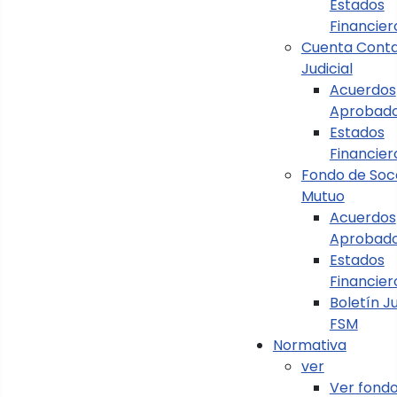
Estados
Financier
Cuenta Conta
Judicial
Acuerdos
Aprobado
Estados
Menú Principal
Financier
Fondo de Soc
Mutuo
Generalidades
Acuerdos
Estados Financieros
Aprobad
Estados
Normativa
Financier
Boletín Ju
Información Presupuestaria
FSM
Normativa
Implementación NICSP
ver
Formularios
Ver fond