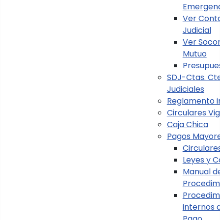
Emergenc
Ver Cont
Judicial
Ver Soco
Mutuo
Presupue
SDJ-Ctas. Cte
Judiciales
Reglamento i
Menú Principal
Circulares Vi
Caja Chica
Generalidades
Pagos Mayor
Circulare
Estados Financieros
Leyes y C
Normativa
Manual d
Procedim
Información Presupuestaria
Procedim
internos 
Implementación NICSP
Pago