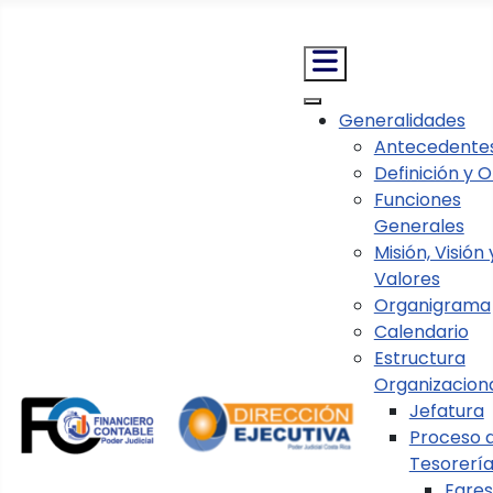
Nota:
este
sitio
web
incluye
Generalidades
un
Antecedente
Información presupuestaria
Informes
sistema
Definición y O
Año 2023
Informes Presupuestarios
de
Funciones
accesibilidad.
Generales
Año 2023
Misión, Visión 
Valores
Organigrama
Calendario
Modificaciones Externas y Presupuesto
Estructura
Extraordinario
(11)
Organizacion
informe de ejecución del i trimestre
Jefatura
Proceso 
I trimestre 2023.zip
Tesorerí
Egre