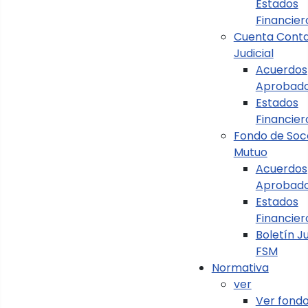
Estados
Financier
Cuenta Conta
Judicial
Seleccione el orden:
Acuerdos
Aprobado
Estados
Seleccione el Límite:
Financier
Fondo de Soc
Mutuo
Acuerdos
Aprobad
Estados
Financier
Boletín Ju
FSM
Normativa
ver
Ver fond